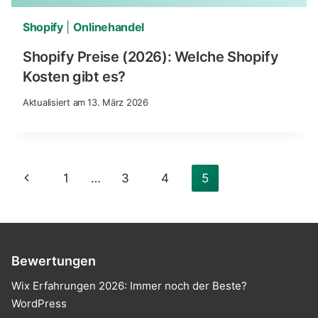
Shopify
|
Onlinehandel
Shopify Preise (2026): Welche Shopify
Kosten gibt es?
Aktualisiert am
13. März 2026
Seitennavigation
Previous
1
…
3
4
5
Page
Bewertungen
Wix Erfahrungen 2026: Immer noch der Beste?
WordPress