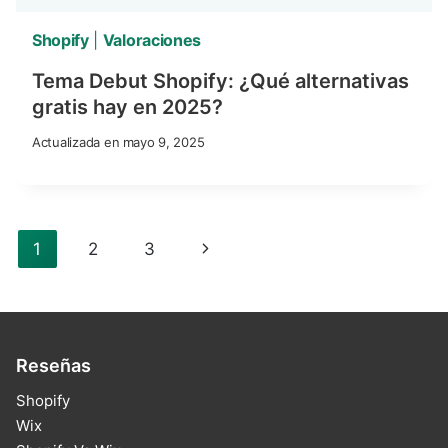
Shopify
|
Valoraciones
Tema Debut Shopify: ¿Qué alternativas
gratis hay en 2025?
Actualizada en
mayo 9, 2025
Navegación
Next
1
2
3
de
Page
Página
Reseñas
Shopify
Wix