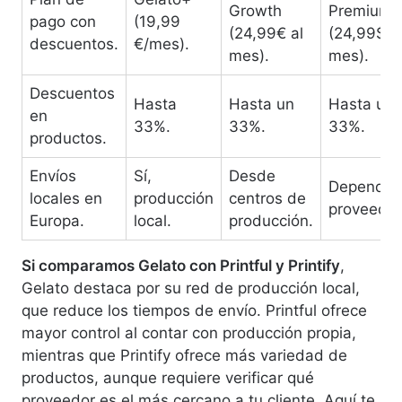
Growth
Premium
pago con
(19,99
(24,99€ al
(24,99$ a
descuentos.
€/mes).
mes).
mes).
Descuentos
Hasta
Hasta un
Hasta un
en
33%.
33%.
33%.
productos.
Envíos
Sí,
Desde
Depende 
locales en
producción
centros de
proveedor
Europa.
local.
producción.
Si comparamos Gelato con Printful y Printify
,
Gelato destaca por su red de producción local,
que reduce los tiempos de envío. Printful ofrece
mayor control al contar con producción propia,
mientras que Printify ofrece más variedad de
productos, aunque requiere verificar qué
proveedor es el más cercano a tu cliente. Aquí te